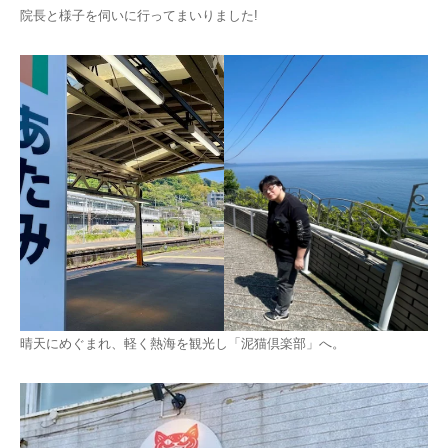
院長と様子を伺いに行ってまいりました!
晴天にめぐまれ、軽く熱海を観光し「泥猫倶楽部」へ。