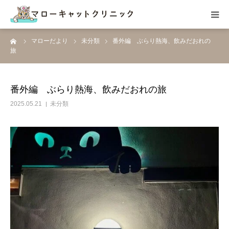
ーム
マローだより
未分類
番外編 ぶらり熱海、飲みだおれの
HOME
旅
総合案内
番外編 ぶらり熱海、飲みだおれの旅
院内の様子
2025.05.21
未分類
ホテル
スタッフ紹介
アクセス
ご予約