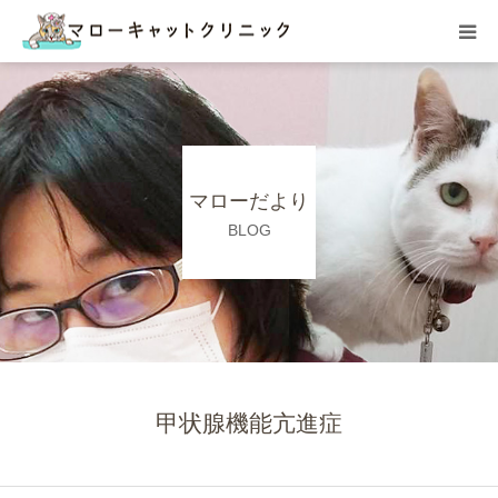
HOME
総合案内
マローだより
院内の様子
BLOG
ホテル
スタッフ紹介
アクセス
甲状腺機能亢進症
ご予約